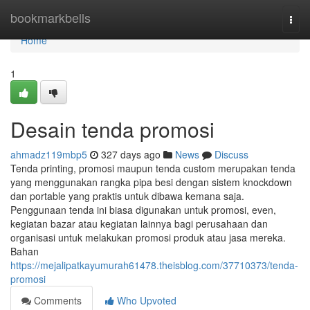
Home
bookmarkbells
Togg
navi
Home
1
Desain tenda promosi
ahmadz119mbp5
327 days ago
News
Discuss
Tenda printing, promosi maupun tenda custom merupakan tenda
yang menggunakan rangka pipa besi dengan sistem knockdown
dan portable yang praktis untuk dibawa kemana saja.
Penggunaan tenda ini biasa digunakan untuk promosi, even,
kegiatan bazar atau kegiatan lainnya bagi perusahaan dan
organisasi untuk melakukan promosi produk atau jasa mereka.
Bahan
https://mejalipatkayumurah61478.theisblog.com/37710373/tenda-
promosi
Comments
Who Upvoted