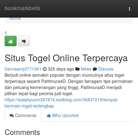
Home
bookmarkbells
Togg
navi
Home
1
Situs Togel Online Terpercaya
hannaampf771361
325 days ago
News
Discuss
Berjudi online semakin populer dengan munculnya situs togel
terpercaya seperti Pattimura4D. Dengan beragam tipe permainan
dan peluang kemenangan yang tinggi, Pattimura4D menjadi
pilihan tepat bagi pecinta judi togel.
https://isaiahyuom397874.eedblog.com/36837219/tempat-
bermain-togel-terlengkap
Comments
Who Upvoted
Comments