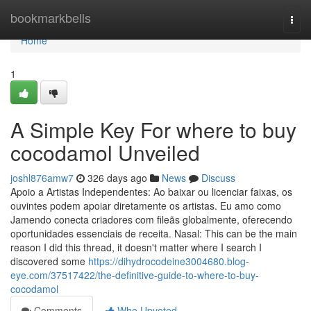
Home
bookmarkbells
Togg
navi
Home
1
A Simple Key For where to buy
cocodamol Unveiled
joshl876amw7
326 days ago
News
Discuss
Apoio a Artistas Independentes: Ao baixar ou licenciar faixas, os
ouvintes podem apoiar diretamente os artistas. Eu amo como
Jamendo conecta criadores com fileãs globalmente, oferecendo
oportunidades essenciais de receita. Nasal: This can be the main
reason I did this thread, it doesn't matter where I search I
discovered some
https://dihydrocodeine3004680.blog-
eye.com/37517422/the-definitive-guide-to-where-to-buy-
cocodamol
Comments
Who Upvoted