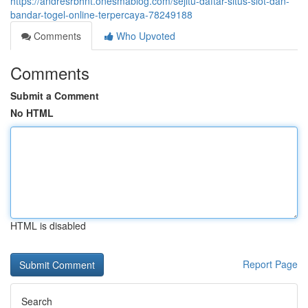
https://andresrbhnt.onesmablog.com/sejitu-daftar-situs-slot-dan-
bandar-togel-online-terpercaya-78249188
Comments
Who Upvoted
Comments
Submit a Comment
No HTML
HTML is disabled
Report Page
Search