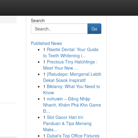
Search
Go
Published News
1
Risette Dental: Your Guide
to Teeth Whitening i...
1
Precious Tiny Hatchlings :
Meet Your New ...
1
{Ratudepo: Mengenal Lebih
Dekat Sosok Inspiratif
1
Biktarvy: What You Need to
Know
1
nohuwin – Đăng Nhập
Nhanh, Khám Phá Kho Game
Đ...
1
Slot Gacor Hari Ini:
Panduan & Tips Menang
Maks...
1
Dubai's Top Office Fixtures