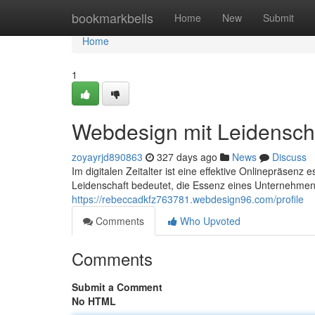
Home
bookmarkbells
Home
New
Submit
Home
1
Webdesign mit Leidensch
zoyayrjd890863
327 days ago
News
Discuss
Im digitalen Zeitalter ist eine effektive Onlinepräsenz
Leidenschaft bedeutet, die Essenz eines Unternehmens 
https://rebeccadkfz763781.webdesign96.com/profile
Comments
Who Upvoted
Comments
Submit a Comment
No HTML