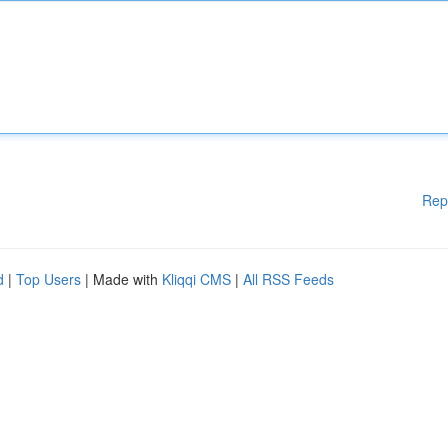
Rep
d
|
Top Users
| Made with
Kliqqi CMS
|
All RSS Feeds