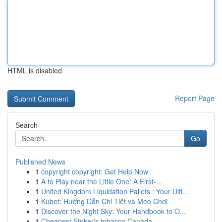
HTML is disabled
Report Page
Search
Go
Published News
1
copyright copyright: Get Help Now
1
A to Play near the Little One: A First-...
1
United Kingdom Liquidation Pallets : Your Ulti...
1
Kubet: Hướng Dẫn Chi Tiết và Mẹo Chơi
1
Discover the Night Sky: Your Handbook to O...
1
Cheapest Stoker's tobacco Canada