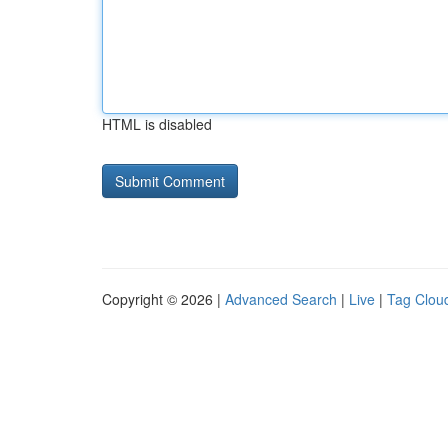
HTML is disabled
Copyright © 2026 |
Advanced Search
|
Live
|
Tag Clou