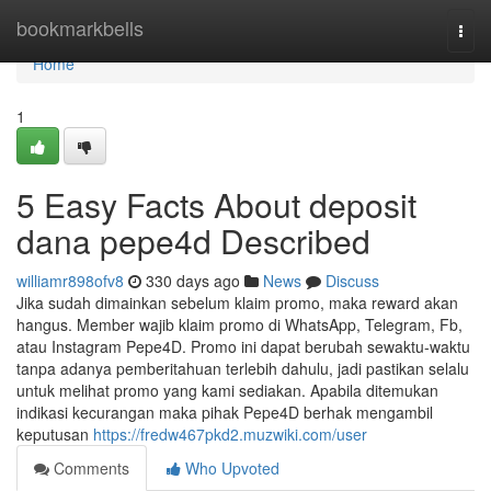
Home
bookmarkbells
Togg
navi
Home
1
5 Easy Facts About deposit
dana pepe4d Described
williamr898ofv8
330 days ago
News
Discuss
Jika sudah dimainkan sebelum klaim promo, maka reward akan
hangus. Member wajib klaim promo di WhatsApp, Telegram, Fb,
atau Instagram Pepe4D. Promo ini dapat berubah sewaktu-waktu
tanpa adanya pemberitahuan terlebih dahulu, jadi pastikan selalu
untuk melihat promo yang kami sediakan. Apabila ditemukan
indikasi kecurangan maka pihak Pepe4D berhak mengambil
keputusan
https://fredw467pkd2.muzwiki.com/user
Comments
Who Upvoted