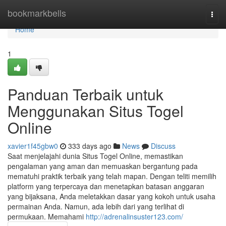
Home
bookmarkbells
Togg
navi
Home
1
Panduan Terbaik untuk
Menggunakan Situs Togel
Online
xavier1f45gbw0
333 days ago
News
Discuss
Saat menjelajahi dunia Situs Togel Online, memastikan
pengalaman yang aman dan memuaskan bergantung pada
mematuhi praktik terbaik yang telah mapan. Dengan teliti memilih
platform yang terpercaya dan menetapkan batasan anggaran
yang bijaksana, Anda meletakkan dasar yang kokoh untuk usaha
permainan Anda. Namun, ada lebih dari yang terlihat di
permukaan. Memahami
http://adrenalinsuster123.com/