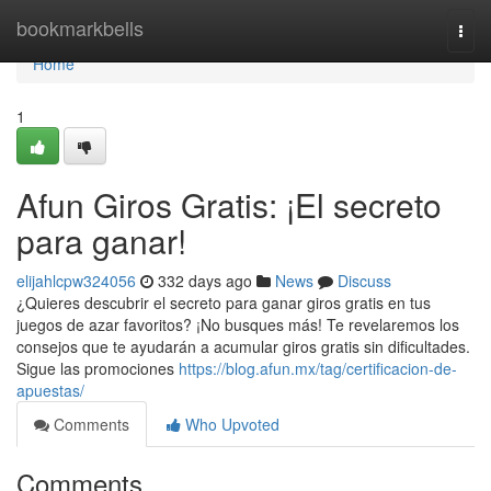
Home
bookmarkbells
Togg
navi
Home
1
Afun Giros Gratis: ¡El secreto
para ganar!
elijahlcpw324056
332 days ago
News
Discuss
¿Quieres descubrir el secreto para ganar giros gratis en tus
juegos de azar favoritos? ¡No busques más! Te revelaremos los
consejos que te ayudarán a acumular giros gratis sin dificultades.
Sigue las promociones
https://blog.afun.mx/tag/certificacion-de-
apuestas/
Comments
Who Upvoted
Comments