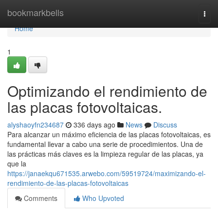
Home
bookmarkbells
Togg
navi
Home
1
Optimizando el rendimiento de
las placas fotovoltaicas.
alyshaoyfn234687
336 days ago
News
Discuss
Para alcanzar un máximo eficiencia de las placas fotovoltaicas, es
fundamental llevar a cabo una serie de procedimientos. Una de
las prácticas más claves es la limpieza regular de las placas, ya
que la
https://janaekqu671535.arwebo.com/59519724/maximizando-el-
rendimiento-de-las-placas-fotovoltaicas
Comments
Who Upvoted