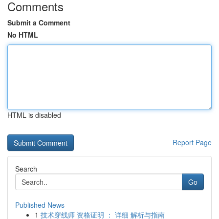
Comments
Submit a Comment
No HTML
HTML is disabled
Report Page
Search
Go
Published News
1
技术穿线师 资格证明 ： 详细 解析与指南