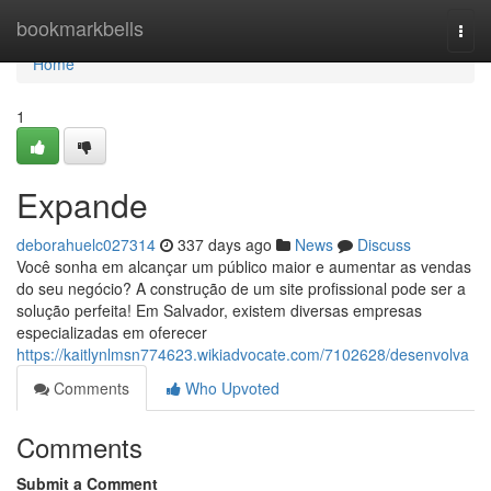
Home
bookmarkbells
Togg
navi
Home
1
Expande
deborahuelc027314
337 days ago
News
Discuss
Você sonha em alcançar um público maior e aumentar as vendas
do seu negócio? A construção de um site profissional pode ser a
solução perfeita! Em Salvador, existem diversas empresas
especializadas em oferecer
https://kaitlynlmsn774623.wikiadvocate.com/7102628/desenvolva
Comments
Who Upvoted
Comments
Submit a Comment