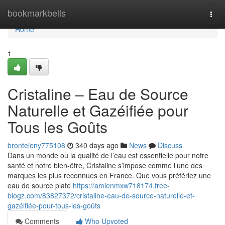
Home
bookmarkbells
Togg
navi
Home
1
Cristaline – Eau de Source
Naturelle et Gazéifiée pour
Tous les Goûts
bronteieny775108
340 days ago
News
Discuss
Dans un monde où la qualité de l’eau est essentielle pour notre
santé et notre bien-être, Cristaline s’impose comme l’une des
marques les plus reconnues en France. Que vous préfériez une
eau de source plate
https://amienmxw718174.free-
blogz.com/83827372/cristaline-eau-de-source-naturelle-et-
gazéifiée-pour-tous-les-goûts
Comments
Who Upvoted