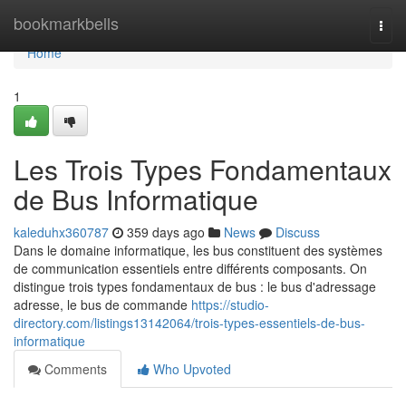
Home
bookmarkbells
Togg
navi
Home
1
Les Trois Types Fondamentaux
de Bus Informatique
kaleduhx360787
359 days ago
News
Discuss
Dans le domaine informatique, les bus constituent des systèmes
de communication essentiels entre différents composants. On
distingue trois types fondamentaux de bus : le bus d'adressage
adresse, le bus de commande
https://studio-
directory.com/listings13142064/trois-types-essentiels-de-bus-
informatique
Comments
Who Upvoted