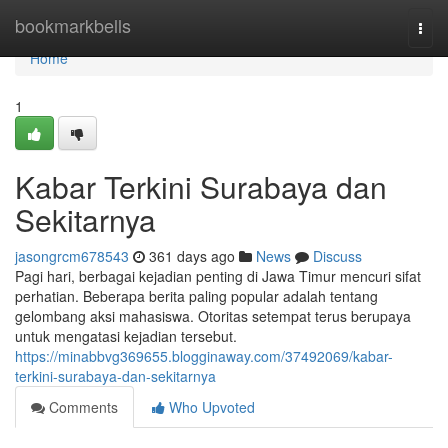
Home
bookmarkbells
Togg
navi
Home
1
Kabar Terkini Surabaya dan
Sekitarnya
jasongrcm678543
361 days ago
News
Discuss
Pagi hari, berbagai kejadian penting di Jawa Timur mencuri sifat
perhatian. Beberapa berita paling popular adalah tentang
gelombang aksi mahasiswa. Otoritas setempat terus berupaya
untuk mengatasi kejadian tersebut.
https://minabbvg369655.blogginaway.com/37492069/kabar-
terkini-surabaya-dan-sekitarnya
Comments
Who Upvoted