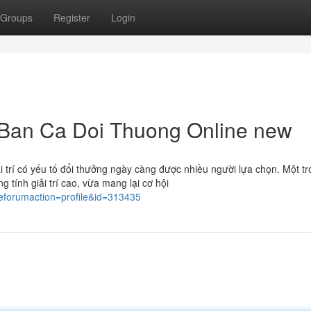
Groups
Register
Login
 Ban Ca Doi Thuong Online new
iải trí có yếu tố đổi thưởng ngày càng được nhiều người lựa chọn. Một t
tính giải trí cao, vừa mang lại cơ hội
leforumaction=profile&id=313435