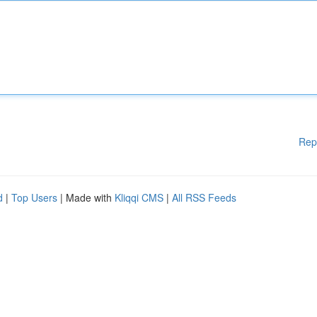
Rep
d
|
Top Users
| Made with
Kliqqi CMS
|
All RSS Feeds