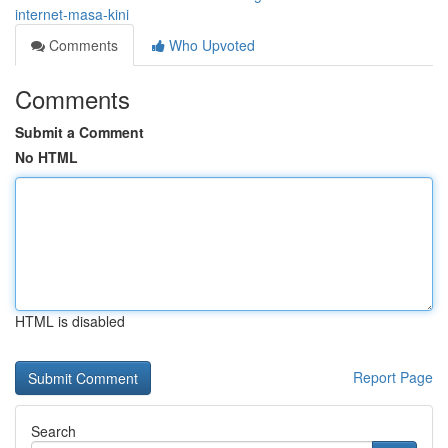
internet-masa-kini
Comments
Who Upvoted
Comments
Submit a Comment
No HTML
HTML is disabled
Report Page
Search