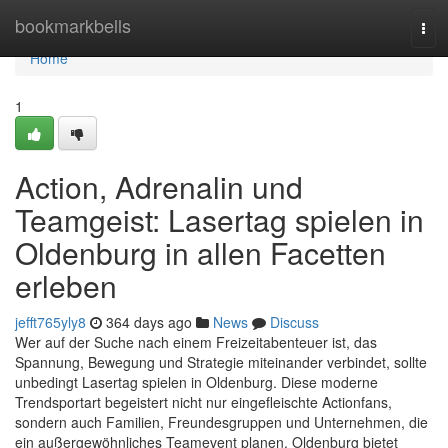
Home
bookmarkbells
Tog
navi
Home
1
Action, Adrenalin und
Teamgeist: Lasertag spielen in
Oldenburg in allen Facetten
erleben
jefft765yly8
364 days ago
News
Discuss
Wer auf der Suche nach einem Freizeitabenteuer ist, das
Spannung, Bewegung und Strategie miteinander verbindet, sollte
unbedingt Lasertag spielen in Oldenburg. Diese moderne
Trendsportart begeistert nicht nur eingefleischte Actionfans,
sondern auch Familien, Freundesgruppen und Unternehmen, die
ein außergewöhnliches Teamevent planen. Oldenburg bietet