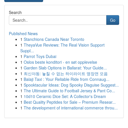
Search
Go
Published News
1
Stanchions Canada Near Toronto
1
TheyaVue Reviews: The Real Vision Support
Suppl...
1
Parrot Toys Dubai
1
Oslos beste konditori - en søt opplevelse
1
Garden Slab Options in Ballarat: Your Guide...
1
최신야동: 놓칠 수 없는 하이라이트 명장면 모음
1
Balaji Taxi : Your Reliable Ride from Connaug...
1
Spooktacular Ideas: Dog Spooky Disguise Suggest...
1
The Ultimate Guide to Football Jersey & Pant Co...
1
10d10 Ceramic Dice Set: A Collector's Dream
1
Best Quality Peptides for Sale – Premium Resear...
1
The development of international commerce throu...