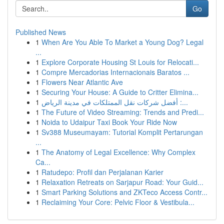
Go
Published News
1
When Are You Able To Market a Young Dog? Legal
...
1
Explore Corporate Housing St Louis for Relocati...
1
Compre Mercadorias Internacionais Baratos ...
1
Flowers Near Atlantic Ave
1
Securing Your House: A Guide to Critter Elimina...
1
أفضل شركات نقل الممتلكات في مدينة الرياض :...
1
The Future of Video Streaming: Trends and Predi...
1
Noida to Udaipur Taxi Book Your Ride Now
1
Sv388 Museumayam: Tutorial Komplit Pertarungan
...
1
The Anatomy of Legal Excellence: Why Complex
Ca...
1
Ratudepo: Profil dan Perjalanan Karier
1
Relaxation Retreats on Sarjapur Road: Your Guid...
1
Smart Parking Solutions and ZKTeco Access Contr...
1
Reclaiming Your Core: Pelvic Floor & Vestibula...