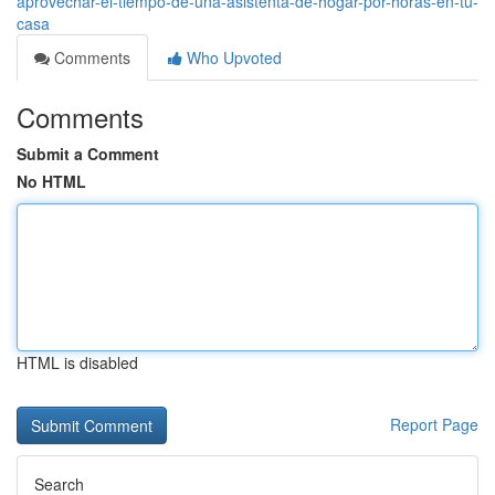
aprovechar-el-tiempo-de-una-asistenta-de-hogar-por-horas-en-tu-
casa
Comments
Who Upvoted
Comments
Submit a Comment
No HTML
HTML is disabled
Report Page
Search