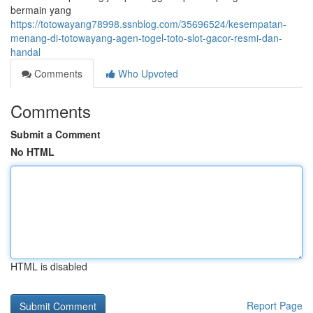
bermain yang
https://totowayang78998.ssnblog.com/35696524/kesempatan-
menang-di-totowayang-agen-togel-toto-slot-gacor-resmi-dan-
handal
Comments
Who Upvoted
Comments
Submit a Comment
No HTML
HTML is disabled
Report Page