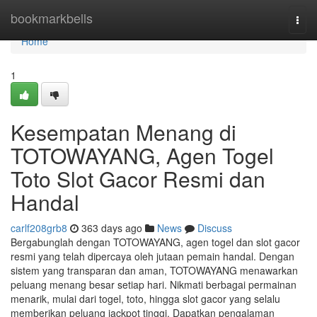
Home
bookmarkbells
Togg
navi
Home
1
Kesempatan Menang di
TOTOWAYANG, Agen Togel
Toto Slot Gacor Resmi dan
Handal
carlf208grb8
363 days ago
News
Discuss
Bergabunglah dengan TOTOWAYANG, agen togel dan slot gacor
resmi yang telah dipercaya oleh jutaan pemain handal. Dengan
sistem yang transparan dan aman, TOTOWAYANG menawarkan
peluang menang besar setiap hari. Nikmati berbagai permainan
menarik, mulai dari togel, toto, hingga slot gacor yang selalu
memberikan peluang jackpot tinggi. Dapatkan pengalaman