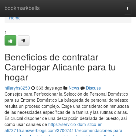
Home
bookmarkbells
Togg
navi
Home
1
Beneficios de contratar
CareHogar Alicante para tu
hogar
hillaryhs6259
363 days ago
News
Discuss
Consejos para Perfeccionar la Selección de Personal Doméstico
para su Entorno Doméstico La búsqueda de personal doméstico
resulta un proceso complejo. Exige una consideración minuciosa
de las necesidades específicas de la familia y las rutinas diarias.
Es crucial disponer de una descripción detallada del puesto, así
como usar canales de
https://servicio-dom-stico-en-
ali73715.answerblogs.com/37007411/recomendaciones-para-