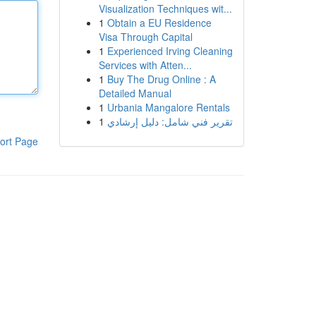
Visualization Techniques wit...
1
Obtain a EU Residence
Visa Through Capital
1
Experienced Irving Cleaning
Services with Atten...
1
Buy The Drug Online : A
Detailed Manual
1
Urbania Mangalore Rentals
1
تقرير فني شامل: دليل إرشادي
ort Page