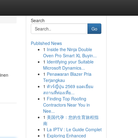
Search
Go
Published News
1
Inside the Ninja Double
Oven Pro Smart XL Buyin...
1
Identifying your Suitable
Microsoft Dynamics...
1
Penawaran Blazer Pria
einen
Terjangkau
1
ทัวร์ญี่ปุ่น 2569 ยอดเยี่ยม
สถานที่ท่องเที่ย...
1
Finding Top Roofing
Contractors Near You in
Nee...
1
美国代孕：您的生育旅程指
南
1
La IPTV : Le Guide Complet
1
Exploring Enhanced