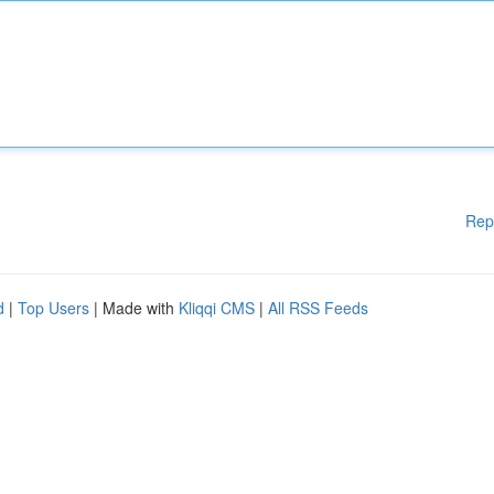
Rep
d
|
Top Users
| Made with
Kliqqi CMS
|
All RSS Feeds