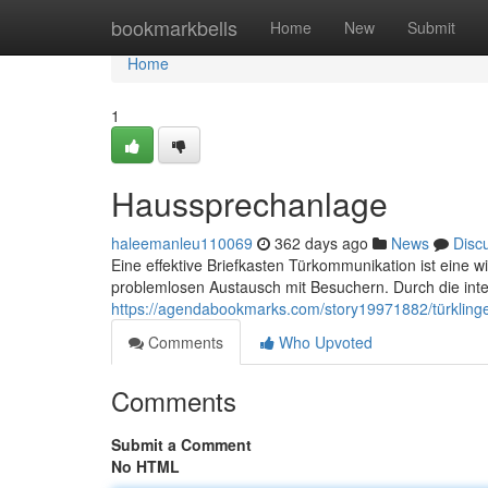
Home
bookmarkbells
Home
New
Submit
Home
1
Haussprechanlage
haleemanleu110069
362 days ago
News
Disc
Eine effektive Briefkasten Türkommunikation ist eine wi
problemlosen Austausch mit Besuchern. Durch die int
https://agendabookmarks.com/story19971882/türkling
Comments
Who Upvoted
Comments
Submit a Comment
No HTML