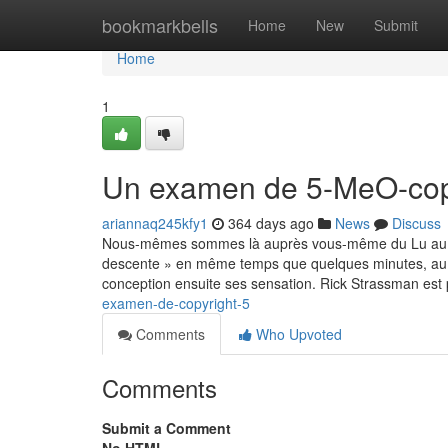
Home
bookmarkbells
Home
New
Submit
Home
1
Un examen de 5-MeO-cop
ariannaq245kfy1
364 days ago
News
Discuss
Nous-mêmes sommes là auprès vous-même du Lu au Ve 9
descente » en même temps que quelques minutes, au 
conception ensuite ses sensation. Rick Strassman est 
examen-de-copyright-5
Comments
Who Upvoted
Comments
Submit a Comment