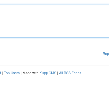
Rep
d
|
Top Users
| Made with
Kliqqi CMS
|
All RSS Feeds