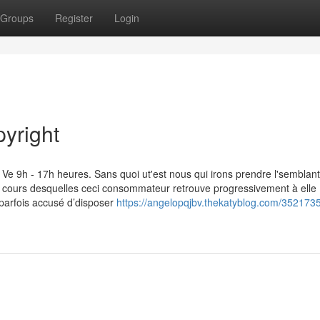
Groups
Register
Login
yright
h - 17h heures. Sans quoi ut'est nous qui irons prendre l'semblant
cours desquelles ceci consommateur retrouve progressivement à elle
parfois accusé d’disposer
https://angelopqjbv.thekatyblog.com/352173