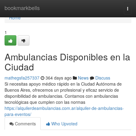
Home
bookmarkbells
Togg
navi
Home
1
Ambulancias Disponibles en la
Ciudad
mathegsfa257337
364 days ago
News
Discuss
Si necesitas apoyo médico rápido en la Ciudad Autónoma de
Buenos Aires, ofrecemos un profesional y eficaz servicio de
disponibilidad de ambulancias. Contamos con ambulancias
tecnológicas que cumplen con las normas
https://alquilerdeambulancias.com.ar/alquiler-de-ambulancias-
para-eventos/
Comments
Who Upvoted