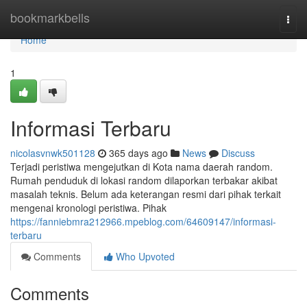
Home
bookmarkbells
Togg
navi
Home
1
Informasi Terbaru
nicolasvnwk501128
365 days ago
News
Discuss
Terjadi peristiwa mengejutkan di Kota nama daerah random.
Rumah penduduk di lokasi random dilaporkan terbakar akibat
masalah teknis. Belum ada keterangan resmi dari pihak terkait
mengenai kronologi peristiwa. Pihak
https://fanniebmra212966.mpeblog.com/64609147/informasi-
terbaru
Comments
Who Upvoted
Comments