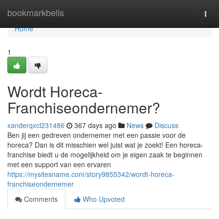
Home
bookmarkbells
Togg
navi
Home
1
Wordt Horeca-
Franchiseondernemer?
xanderqxcl231486
367 days ago
News
Discuss
Ben jij een gedreven ondernemer met een passie voor de
horeca? Dan is dit misschien wel juist wat je zoekt! Een horeca-
franchise biedt u de mogelijkheid om je eigen zaak te beginnen
met een support van een ervaren
https://mysitesname.com/story9855342/wordt-horeca-
franchiseondernemer
Comments
Who Upvoted