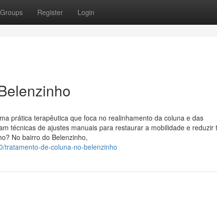
Groups
Register
Login
 Belenzinho
uma prática terapêutica que foca no realinhamento da coluna e das
izam técnicas de ajustes manuais para restaurar a mobilidade e reduzir
ho? No bairro do Belenzinho,
30/tratamento-de-coluna-no-belenzinho