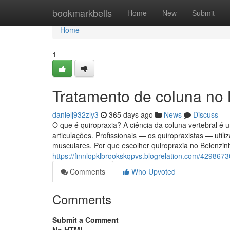
Home
bookmarkbells
Home
New
Submit
Home
1
Tratamento de coluna no
danielj932zly3
365 days ago
News
Discuss
O que é quiropraxia? A ciência da coluna vertebral é 
articulações. Profissionais — os quiropraxistas — util
musculares. Por que escolher quiropraxia no Belenzin
https://finnlopklbrookskqpvs.blogrelation.com/429867
Comments
Who Upvoted
Comments
Submit a Comment