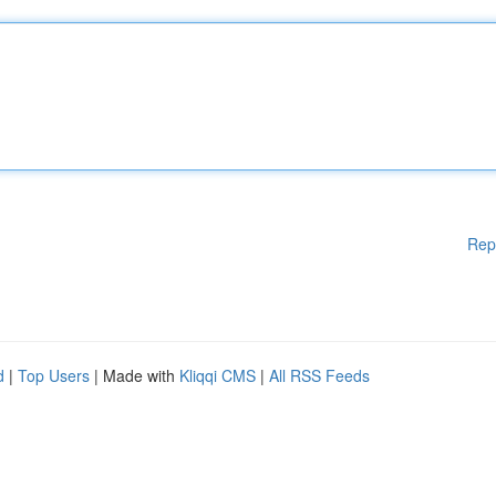
Rep
d
|
Top Users
| Made with
Kliqqi CMS
|
All RSS Feeds