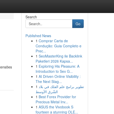
Search
Go
Published News
1
Comprar Carta de
Condução: Guia Completo e
Prec...
1
SeoMasterKing ile Backlink
Paketleri 2026 Kapsa...
1
Exploring His Pleasure: A
 tensões
Introduction to Sex G...
1
AI Driven Online Visibility :
The Next Stag...
1
تطوير برامج علم الفلك في بلاد
الشّرق الأوسط
1
Best Forex Provider for
Precious Metal Inv...
1
ASUS the Vivobook S
fourteen a stunning OLE...