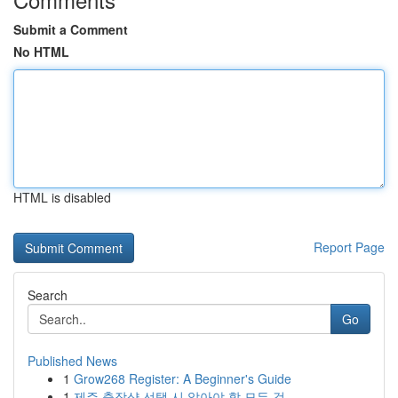
Submit a Comment
No HTML
HTML is disabled
Report Page
Search
Go
Published News
1
Grow268 Register: A Beginner's Guide
1
제주 출장샵 선택 시 알아야 할 모든 것