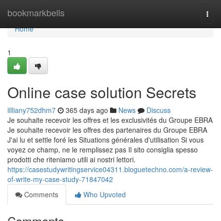
Home
bookmarkbells
Togg
navi
Home
1
Online case solution Secrets
lilliany752dhm7
365 days ago
News
Discuss
Je souhaite recevoir les offres et les exclusivités du Groupe EBRA
Je souhaite recevoir les offres des partenaires du Groupe EBRA
J'ai lu et settle foré les Situations générales d'utilisation Si vous
voyez ce champ, ne le remplissez pas Il sito consiglia spesso
prodotti che riteniamo utili ai nostri lettori.
https://casestudywritingservice04311.bloguetechno.com/a-review-
of-write-my-case-study-71847042
Comments
Who Upvoted
Comments