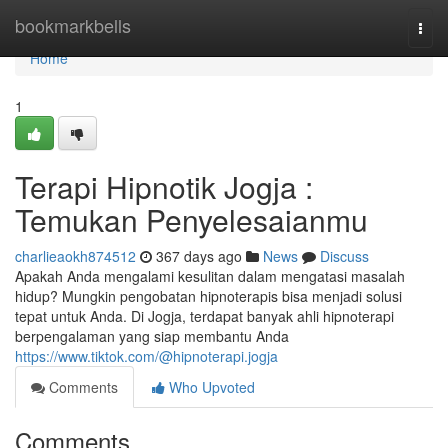
Home
bookmarkbells
Togg
navi
Home
1
Terapi Hipnotik Jogja :
Temukan Penyelesaianmu
charlieaokh874512
367 days ago
News
Discuss
Apakah Anda mengalami kesulitan dalam mengatasi masalah
hidup? Mungkin pengobatan hipnoterapis bisa menjadi solusi
tepat untuk Anda. Di Jogja, terdapat banyak ahli hipnoterapi
berpengalaman yang siap membantu Anda
https://www.tiktok.com/@hipnoterapi.jogja
Comments
Who Upvoted
Comments