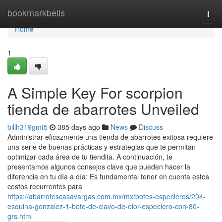
Home
bookmarkbells
Togg
navi
Home
1
A Simple Key For scorpion
tienda de abarrotes Unveiled
billh319gmt5
385 days ago
News
Discuss
Administrar eficazmente una tienda de abarrotes exitosa requiere
una serie de buenas prácticas y estrategias que te permitan
optimizar cada área de tu tiendita. A continuación, te
presentamos algunos consejos clave que pueden hacer la
diferencia en tu día a día: Es fundamental tener en cuenta estos
costos recurrentes para
https://abarrotescasavargas.com.mx/mx/botes-especieros/204-
esquina-gonzalez-1-bote-de-clavo-de-olor-especiero-con-80-
grs.html