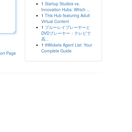
1
Startup Studios vs.
Innovation Hubs: Which ...
1
This Hub featuring Adult
Virtual Content
1
ブルーレイプレーヤーと
DVDプレーヤー：テレビで
高...
1
9Wickets Agent List: Your
Complete Guide
ort Page