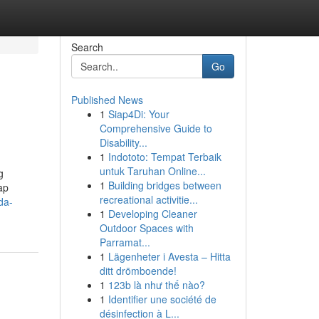
Search
Go
Published News
1
Siap4Di: Your
Comprehensive Guide to
Disability...
1
Indototo: Tempat Terbaik
untuk Taruhan Online...
g
1
Building bridges between
ap
recreational activitie...
da-
1
Developing Cleaner
Outdoor Spaces with
Parramat...
1
Lägenheter i Avesta – Hitta
ditt drömboende!
1
123b là như thế nào?
1
Identifier une société de
désinfection à L...