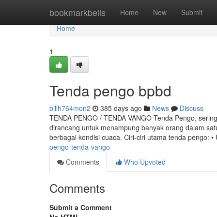
Home
bookmarkbells
Home
New
Submit
Home
1
Tenda pengo bpbd
billh764mon2
385 days ago
News
Discuss
TENDA PENGO / TENDA VANGO Tenda Pengo, sering jug
dirancang untuk menampung banyak orang dalam satu 
berbagai kondisi cuaca. Ciri-ciri utama tenda pengo: 
pengo-tenda-vango
Comments
Who Upvoted
Comments
Submit a Comment