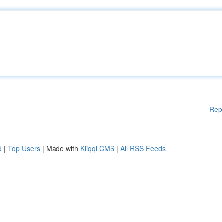
Rep
d
|
Top Users
| Made with
Kliqqi CMS
|
All RSS Feeds