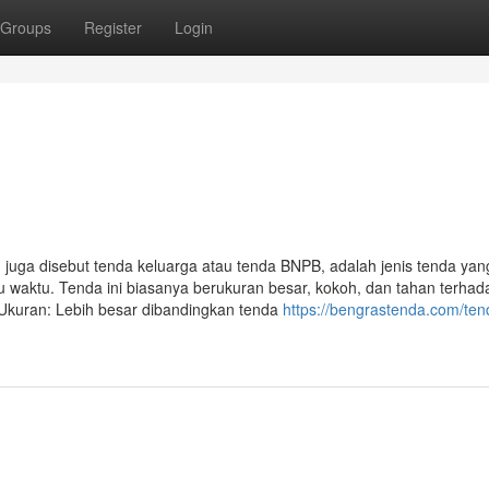
Groups
Register
Login
a disebut tenda keluarga atau tenda BNPB, adalah jenis tenda yan
waktu. Tenda ini biasanya berukuran besar, kokoh, dan tahan terhad
• Ukuran: Lebih besar dibandingkan tenda
https://bengrastenda.com/ten