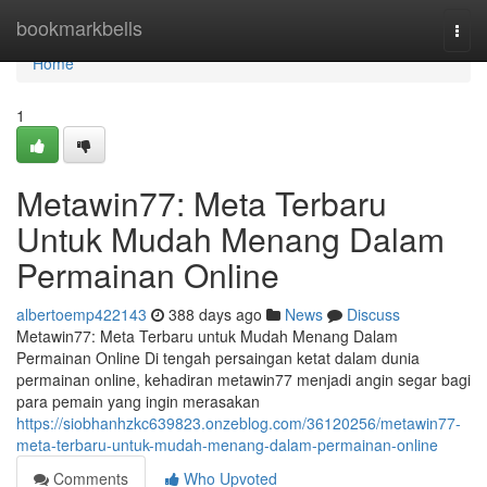
Home
bookmarkbells
Togg
navi
Home
1
Metawin77: Meta Terbaru
Untuk Mudah Menang Dalam
Permainan Online
albertoemp422143
388 days ago
News
Discuss
Metawin77: Meta Terbaru untuk Mudah Menang Dalam
Permainan Online Di tengah persaingan ketat dalam dunia
permainan online, kehadiran metawin77 menjadi angin segar bagi
para pemain yang ingin merasakan
https://siobhanhzkc639823.onzeblog.com/36120256/metawin77-
meta-terbaru-untuk-mudah-menang-dalam-permainan-online
Comments
Who Upvoted