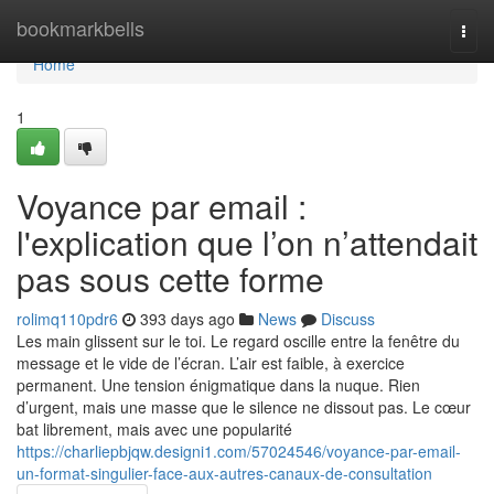
Home
bookmarkbells
Togg
navi
Home
1
Voyance par email :
l'explication que l’on n’attendait
pas sous cette forme
rolimq110pdr6
393 days ago
News
Discuss
Les main glissent sur le toi. Le regard oscille entre la fenêtre du
message et le vide de l’écran. L’air est faible, à exercice
permanent. Une tension énigmatique dans la nuque. Rien
d’urgent, mais une masse que le silence ne dissout pas. Le cœur
bat librement, mais avec une popularité
https://charliepbjqw.designi1.com/57024546/voyance-par-email-
un-format-singulier-face-aux-autres-canaux-de-consultation