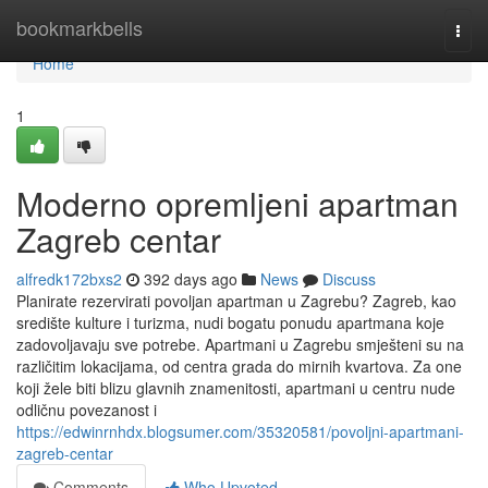
Home
bookmarkbells
Togg
navi
Home
1
Moderno opremljeni apartman
Zagreb centar
alfredk172bxs2
392 days ago
News
Discuss
Planirate rezervirati povoljan apartman u Zagrebu? Zagreb, kao
središte kulture i turizma, nudi bogatu ponudu apartmana koje
zadovoljavaju sve potrebe. Apartmani u Zagrebu smješteni su na
različitim lokacijama, od centra grada do mirnih kvartova. Za one
koji žele biti blizu glavnih znamenitosti, apartmani u centru nude
odličnu povezanost i
https://edwinrnhdx.blogsumer.com/35320581/povoljni-apartmani-
zagreb-centar
Comments
Who Upvoted