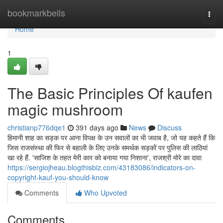
Home
bookmarkbells
Togg
navi
Home
1
The Basic Principles Of kaufen
magic mushroom
christianp776dqe1
391 days ago
News
Discuss
हिमानी शाह का सड़क पर आना विपक्ष के उन सवालों का भी जवाब है, जो यह कहते हैं कि
जिस राजसंस्था की फिर से बहाली के लिए उनके समर्थक सड़कों पर पुलिस की लाठियां
खा रहे हैं. 'साज‍िश के तहत मेरी कार को बनाया गया न‍िशाना', राजश्री मोरे का दावा
https://sergiojheau.blogthisbiz.com/43183086/indicators-on-
copyright-kauf-you-should-know
Comments
Who Upvoted
Comments