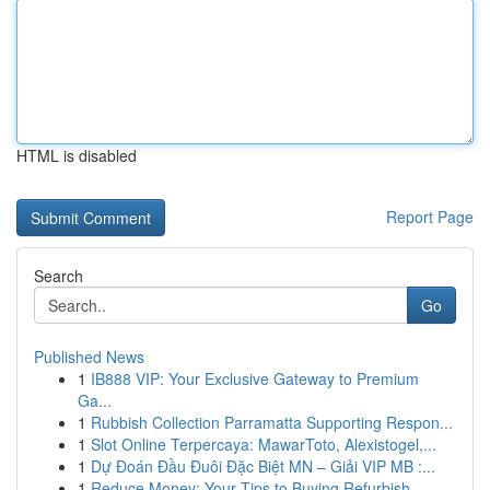
HTML is disabled
Report Page
Search
Go
Published News
1
IB888 VIP: Your Exclusive Gateway to Premium
Ga...
1
Rubbish Collection Parramatta Supporting Respon...
1
Slot Online Terpercaya: MawarToto, Alexistogel,...
1
Dự Đoán Đầu Đuôi Đặc Biệt MN – Giải VIP MB :...
1
Reduce Money: Your Tips to Buying Refurbish...