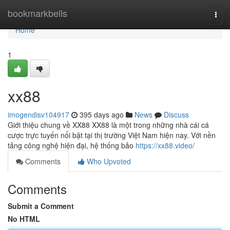
Home
bookmarkbells
Togg
navi
Home
1
xx88
imogendisv104917
395 days ago
News
Discuss
Giới thiệu chung về XX88 XX88 là một trong những nhà cái cá
cược trực tuyến nổi bật tại thị trường Việt Nam hiện nay. Với nền
tảng công nghệ hiện đại, hệ thống bảo
https://xx88.video/
Comments
Who Upvoted
Comments
Submit a Comment
No HTML