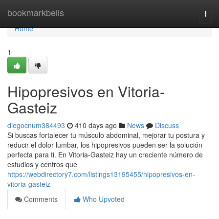
Home
bookmarkbells
Togg
navi
Home
1
Hipopresivos en Vitoria-
Gasteiz
diegocnum384493
410 days ago
News
Discuss
Si buscas fortalecer tu músculo abdominal, mejorar tu postura y
reducir el dolor lumbar, los hipopresivos pueden ser la solución
perfecta para ti. En Vitoria-Gasteiz hay un creciente número de
estudios y centros que
https://webdirectory7.com/listings13195455/hipopresivos-en-
vitoria-gasteiz
Comments
Who Upvoted