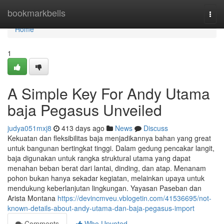
Home
bookmarkbells
Togg
navi
Home
1
A Simple Key For Andy Utama
baja Pegasus Unveiled
judya051mxj8
413 days ago
News
Discuss
Kekuatan dan fleksibilitas baja menjadikannya bahan yang great
untuk bangunan bertingkat tinggi. Dalam gedung pencakar langit,
baja digunakan untuk rangka struktural utama yang dapat
menahan beban berat dari lantai, dinding, dan atap. Menanam
pohon bukan hanya sekadar kegiatan, melainkan upaya untuk
mendukung keberlanjutan lingkungan. Yayasan Paseban dan
Arista Montana
https://devincmveu.vblogetin.com/41536695/not-
known-details-about-andy-utama-dan-baja-pegasus-import
Comments
Who Upvoted