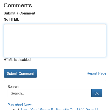
Comments
Submit a Comment
No HTML
HTML is disabled
Report Page
Search
Go
Published News
1
Score Your Wheels Rolling with Our $500 Down Us...