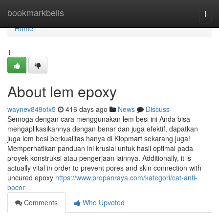
Home
bookmarkbells
Togg
navi
Home
1
About lem epoxy
waynev849ofx5
416 days ago
News
Discuss
Semoga dengan cara menggunakan lem besi ini Anda bisa
mengaplikasikannya dengan benar dan juga efektif, dapatkan
juga lem besi berkualitas hanya di Klopmart sekarang juga!
Memperhatikan panduan ini krusial untuk hasil optimal pada
proyek konstruksi atau pengerjaan lainnya. Additionally, it is
actually vital in order to prevent pores and skin connection with
uncured epoxy
https://www.propanraya.com/kategori/cat-anti-
bocor
Comments
Who Upvoted