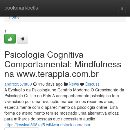
Home
bookmarkbells
Togg
navi
Home
1
Psicologia Cognitiva
Comportamental: Mindfulness
na www.terappia.com.br
andrex357stu0
418 days ago
News
Discuss
A Evolução da Psicologia no Cenário Moderno O Crescimento da
Psicologia Online no País A acompanhamento psicológico tem
vivenciado por uma revolução marcante nos recentes anos,
especialmente com o aparecimento da psicologia online. Esta
forma de atendimento tem se mostrado uma alternativa eficaz
para milhares de pessoas que necessitam auxílio
https://jessicat368xai5.wikiworldstock.com/user