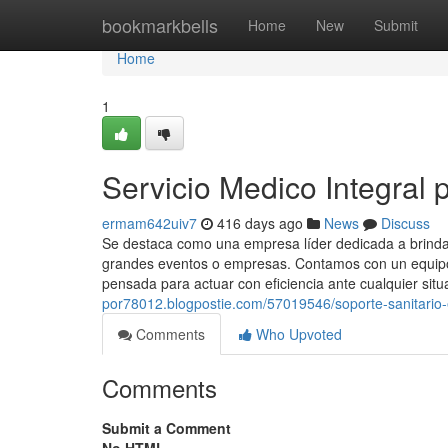
Home
bookmarkbells
Home
New
Submit
Home
1
Servicio Medico Integral p
ermam642uiv7
416 days ago
News
Discuss
Se destaca como una empresa líder dedicada a brindar
grandes eventos o empresas. Contamos con un equipo 
pensada para actuar con eficiencia ante cualquier situ
por78012.blogpostie.com/57019546/soporte-sanitario-
Comments
Who Upvoted
Comments
Submit a Comment