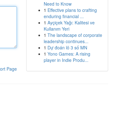
Need to Know
1
Effective plans to crafting
enduring financial ...
1
Ayçiçek Yağı: Kalitesi ve
Kullanım Yeri
1
The landscape of corporate
leadership continues...
1
Dự đoán lô 3 số MN
1
Yono Games: A rising
player in Indie Produ...
ort Page