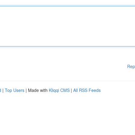
Rep
d
|
Top Users
| Made with
Kliqqi CMS
|
All RSS Feeds