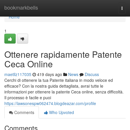
Home
bookmarkbells
Togg
navi
Home
1
Ottenere rapidamente Patente
Ceca Online
maetllz117035
419 days ago
News
Discuss
Cerchi di ottenere la tua Patente italiana in modo veloce ed
efficace? Con la nostra guida dettagliata, avrai tutte le
informazioni per ottenere la patente Ceca online, senza difficoltà.
Il processo è facile e puoi
https://lawsonespw062474.blogdeazar.com/profile
Comments
Who Upvoted
Comments