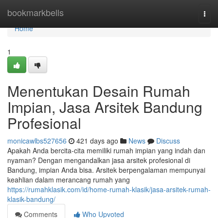
Home
bookmarkbells
Togg
navi
Home
1
Menentukan Desain Rumah
Impian, Jasa Arsitek Bandung
Profesional
monicawlbs527656
421 days ago
News
Discuss
Apakah Anda bercita-cita memiliki rumah impian yang indah dan
nyaman? Dengan mengandalkan jasa arsitek profesional di
Bandung, impian Anda bisa. Arsitek berpengalaman mempunyai
keahlian dalam merancang rumah yang
https://rumahklasik.com/id/home-rumah-klasik/jasa-arsitek-rumah-
klasik-bandung/
Comments
Who Upvoted