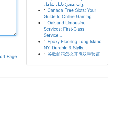
وات مصر: دليل شامل
1
Canada Free Slots: Your
Guide to Online Gaming
1
Oakland Limousine
Services: First-Class
Service...
1
Epoxy Flooring Long Island
NY: Durable & Stylis...
1
谷歌邮箱怎么开启双重验证
ort Page