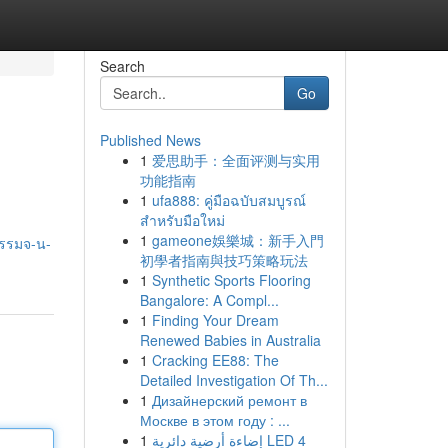
Search
Go
Published News
1
爱思助手：全面评测与实用
功能指南
1
ufa888: คู่มือฉบับสมบูรณ์
สำหรับมือใหม่
1
gameone娛樂城：新手入門
กรรมจ-น-
初學者指南與技巧策略玩法
1
Synthetic Sports Flooring
Bangalore: A Compl...
1
Finding Your Dream
Renewed Babies in Australia
1
Cracking EE88: The
Detailed Investigation Of Th...
1
Дизайнерский ремонт в
Москве в этом году : ...
1
إضاءة أرضية دائرية LED 4