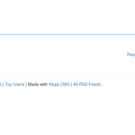
Rep
d
|
Top Users
| Made with
Kliqqi CMS
|
All RSS Feeds