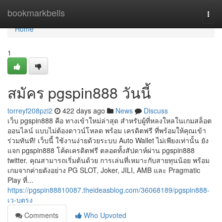
Home
bookmarkbells
Togg
navi
Home
1
สมัคร pgspin888 วันนี้
torreyf208pzi2
422 days ago
News
Discuss
เว็บ pgspin888 คือ ทางเข้าใหม่ล่าสุด สำหรับผู้ที่หลงใหลในเกมสล็อต
ออนไลน์ แบบไม่ต้องดาวน์โหลด พร้อม เครดิตฟรี ที่พร้อมให้คุณเข้า
ร่วมทันที! เว็บนี้ ใช้งานง่ายด้วยระบบ Auto Wallet ไม่เพียงเท่านั้น ยัง
แจก pgspin888 โค้ดเครดิตฟรี ตลอดทั้งสัปดาห์ผ่าน pgspin888
twitter. คุณสามารถเริ่มต้นด้วย การเล่นที่เหมาะกับสายทุนน้อย พร้อม
เกมจากค่ายดังอย่าง PG SLOT, Joker, JILI, AMB และ Pragmatic
Play ที่...
https://pgspin88810087.theideasblog.com/36068189/pgspin888-
เว-บตรง
Comments
Who Upvoted