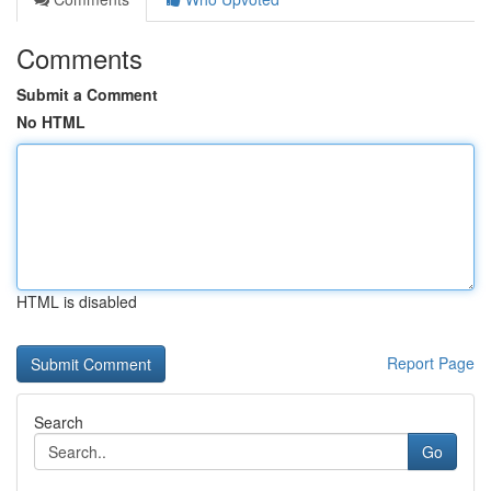
Comments
Submit a Comment
No HTML
HTML is disabled
Report Page
Search
Go