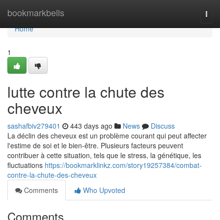
Home
bookmarkbells
Togg
navi
Home
1
lutte contre la chute des
cheveux
sashafbiv279401
443 days ago
News
Discuss
La déclin des cheveux est un problème courant qui peut affecter
l'estime de soi et le bien-être. Plusieurs facteurs peuvent
contribuer à cette situation, tels que le stress, la génétique, les
fluctuations
https://bookmarklinkz.com/story19257384/combat-
contre-la-chute-des-cheveux
Comments
Who Upvoted
Comments