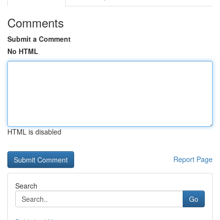
Comments
Submit a Comment
No HTML
HTML is disabled
Report Page
Search
Go